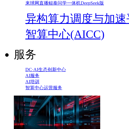
来球网直播鲲泰问学一体机DeepSeek版
异构算力调度与加速
智算中心(AICC)
服务
DC·AI生态创新中心
AI服务
AI培训
智算中心运营服务